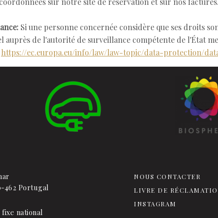
coordonnées sur notre site de réservation et sur nos factures
lance:
Si une personne concernée considère que ses droits sont
l auprès de l'autorité de surveillance compétente de l'État 
:
https://ec.europa.eu/info/law/law-topic/data-protection/da
mar
NOUS CONTACTER
0-462
Portugal
LIVRE DE RÉCLAMATI
INSTAGRAM
fixe national