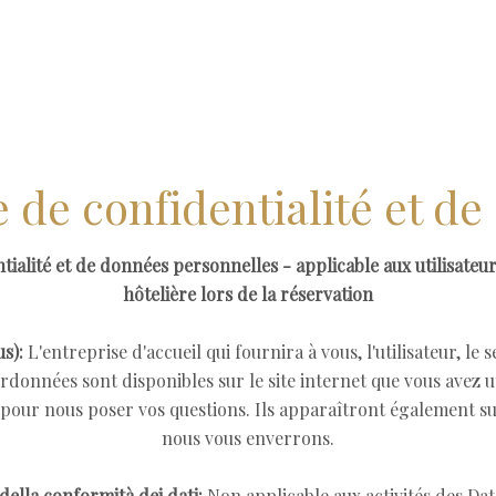
CHAMBRES
POMBAL
DU
e de confidentialité et d
tialité et de données personnelles - applicable aux utilisateu
hôtelière lors de la réservation
s):
L'entreprise d'accueil qui fournira à vous, l'utilisateur, l
données sont disponibles sur le site internet que vous avez ut
 pour nous poser vos questions. Ils apparaîtront également s
nous vous enverrons.
della conformità dei dati:
Non applicable aux activités des Dat