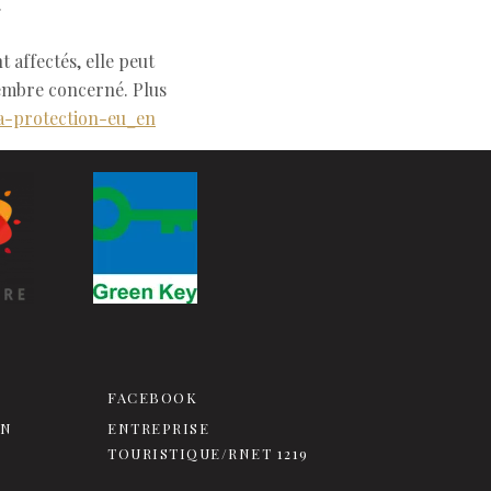
.
 affectés, elle peut
membre concerné. Plus
ta-protection-eu_en
FACEBOOK
ON
ENTREPRISE
TOURISTIQUE/RNET 1219