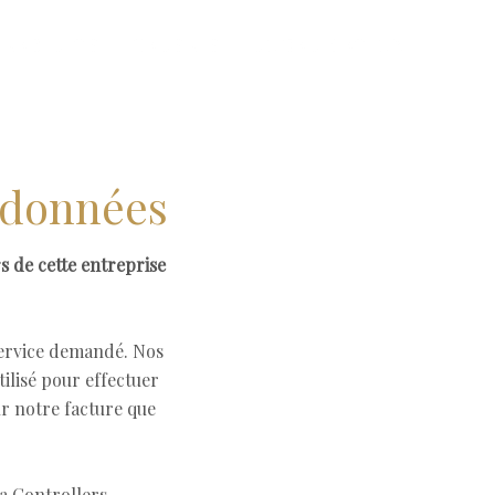
RABILITÉ
GALERIE
LOCALISATION
e données
rs de cette entreprise
e service demandé. Nos
ilisé pour effectuer
ur notre facture que
a Controllers.